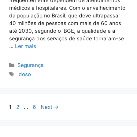
frequentemente dependem de atendimentos
médicos e hospitalares. Com o envelhecimento
da população no Brasil, que deve ultrapassar
40 milhões de pessoas com mais de 60 anos
até 2030, segundo o IBGE, a qualidade e a
segurança dos serviços de saúde tornaram-se
…
Ler mais
Categorias
Segurança
Tags
Idoso
Page
Page
Page
1
2
…
6
Next
→