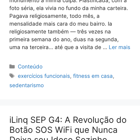
monumento à minha culpa. Plastificada, com a
foto séria, ela vivia no fundo da minha carteira.
Pagava religiosamente, todo mês, a
mensalidade mais cara do meu bairro. Ia
religiosamente também — três vezes na
primeira semana do ano, duas na segunda,
uma na terceira… até que a visita de …
Ler mais
Categorias
Conteúdo
Tags
exercícios funcionais
,
fitness em casa
,
sedentarismo
iLinq SEP G4: A Revolução do
Botão SOS WiFi que Nunca
Deixa seu Idoso Sozinho