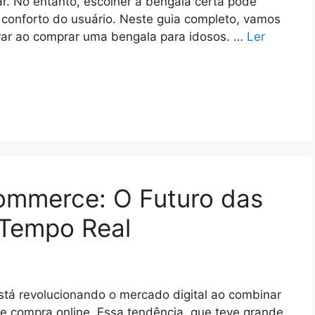
ar. No entanto, escolher a bengala certa pode
 conforto do usuário. Neste guia completo, vamos
erar ao comprar uma bengala para idosos. …
Ler
ommerce: O Futuro das
Tempo Real
stá revolucionando o mercado digital ao combinar
e compra online. Essa tendência, que teve grande