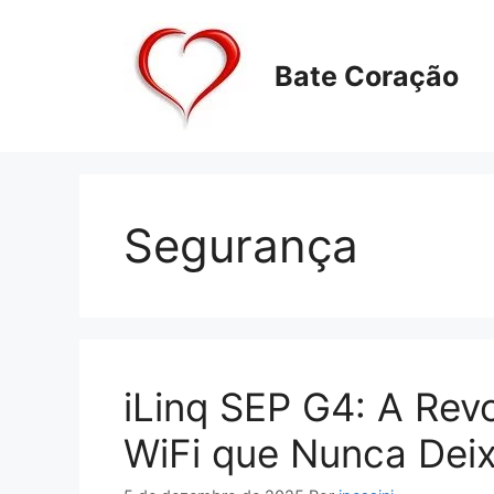
Pular
para
o
Bate Coração
conteúdo
Segurança
iLinq SEP G4: A Re
WiFi que Nunca Deix