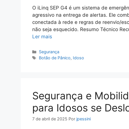
O iLinq SEP G4 é um sistema de emergênc
agressivo na entrega de alertas. Ele com
conectada à rede e regras de reenvio/es
não seja esquecido. Resumo Técnico Recur
Ler mais
Categorias
Segurança
Tags
Botão de Pânico
,
Idoso
Segurança e Mobilid
para Idosos se Des
7 de abril de 2025
Por
jpessini