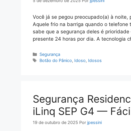
5 de dezembro de 2025
Por
jpessini
Você já se pegou preocupado(a) à noite,
Aquele frio na barriga quando o telefone 
sabe que a segurança deles é prioridade
presente 24 horas por dia. A tecnologia
Categorias
Segurança
Tags
Botão do Pânico
,
Idoso
,
Idosos
Segurança Residenc
iLinq SEP G4 — Fácil
19 de outubro de 2025
Por
jpessini