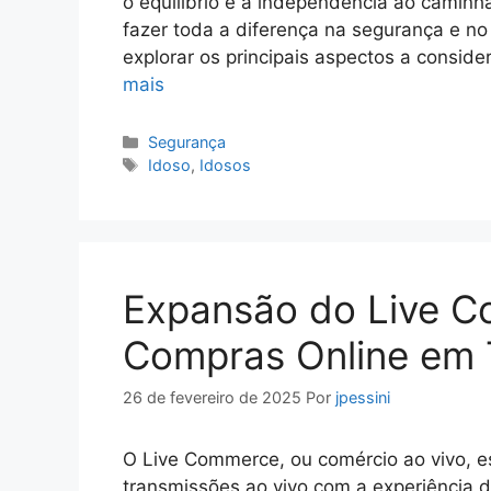
o equilíbrio e a independência ao caminh
fazer toda a diferença na segurança e no
explorar os principais aspectos a consid
mais
Categorias
Segurança
Tags
Idoso
,
Idosos
Expansão do Live C
Compras Online em 
26 de fevereiro de 2025
Por
jpessini
O Live Commerce, ou comércio ao vivo, e
transmissões ao vivo com a experiência d