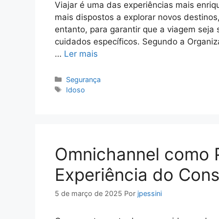
Viajar é uma das experiências mais enriq
mais dispostos a explorar novos destinos, 
entanto, para garantir que a viagem seja 
cuidados específicos. Segundo a Organi
…
Ler mais
Categorias
Segurança
Tags
Idoso
Omnichannel como P
Experiência do Con
5 de março de 2025
Por
jpessini