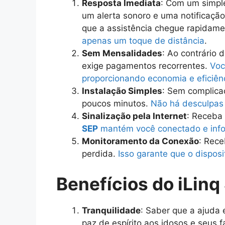
Resposta Imediata
: Com um simpl
um alerta sonoro e uma notificaçã
que a assistência chegue rapidam
apenas um toque de distância
.
Sem Mensalidades
: Ao contrário 
exige pagamentos recorrentes.
Voc
proporcionando economia e eficiên
Instalação Simples
: Sem complica
poucos minutos.
Não há desculpas 
Sinalização pela Internet
: Receba 
SEP
mantém você conectado e inf
Monitoramento da Conexão
: Rece
perdida.
Isso garante que o disposi
Benefícios do iLinq
Tranquilidade
: Saber que a ajuda 
paz de espírito aos idosos e seus f