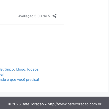
letrônico
,
Idoso
,
Idosos
al
ende o que você precisa!
© 2026 BateCoração •
http://www.batecoracao.com.br