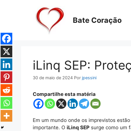
Pular
para
o
Bate Coração
conteúdo
iLinq SEP: Prot
30 de maio de 2024
Por
jpessini
Compartilhe esta matéria
Em um mundo onde os imprevistos estão 
importante. O
iLinq SEP
surge como um f