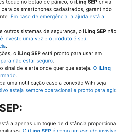
es toque no botão de pânico, o
iLinq SEP
envia
o para os smartphones cadastrados, garantindo
ente.
Em caso de emergência, a ajuda está a
de outros sistemas de segurança, o
iLinq SEP
não
ê investe uma vez e o produto é seu,
cia
.
ções, o
iLinq SEP
está pronto para usar em
para não estar seguro
.
o sinal de alerta onde quer que esteja.
O
iLinq
ormado
.
ba uma notificação caso a conexão WiFi seja
tivo esteja sempre operacional e pronto para agir
.
 SEP:
está a apenas um toque de distância proporciona
amiliares.
O
iLinq SEP
é como um escudo invisível