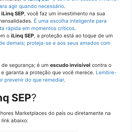
ara agir quando necessário
.
o
iLinq SEP
, você faz um investimento na sua
mensalidades.
É uma escolha inteligente para
ta rápida em momentos críticos
.
om o
iLinq SEP
, a proteção está ao toque de um
rde demais; proteja-se e aos seus amados com
o de segurança; é um
escudo invisível
contra o
to e garanta a proteção que você merece.
Lembre-
r prevenir do que remediar
.
nq SEP
?
hores Marketplaces do país ou diretamente na
 link abaixo: