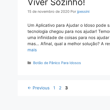
Viver Sozinho!
15 de novembro de 2020
Por
jpessini
Um Aplicativo para Ajudar o Idoso pode s
tecnologia chegou para nos ajudar! Temos 
uma infinidade de coisas para nos ajuda
mas… Afinal, qual a melhor solução? A r
mais
Categorias
Botão de Pânico Para Idosos
Page
Page
Page
←
Previous
1
2
3